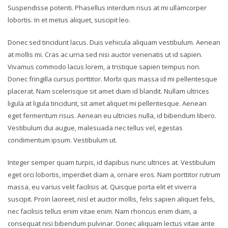
Suspendisse potenti. Phasellus interdum risus at mi ullamcorper
lobortis. In et metus aliquet, suscipit leo.
Donec sed tincidunt lacus. Duis vehicula aliquam vestibulum. Aenean
at mollis mi. Cras ac urna sed nisi auctor venenatis ut id sapien.
Vivamus commodo lacus lorem, a tristique sapien tempus non.
Donec fringilla cursus porttitor. Morbi quis massa id mi pellentesque
placerat. Nam scelerisque sit amet diam id blandit. Nullam ultrices
ligula at ligula tincidunt, sit amet aliquet mi pellentesque. Aenean
eget fermentum risus. Aenean eu ultricies nulla, id bibendum libero.
Vestibulum dui augue, malesuada nec tellus vel, egestas
condimentum ipsum. Vestibulum ut.
Integer semper quam turpis, id dapibus nunc ultrices at. Vestibulum
eget orci lobortis, imperdiet diam a, ornare eros. Nam porttitor rutrum
massa, eu varius velit facilisis at. Quisque porta elit et viverra
suscipit. Proin laoreet, nisl et auctor mollis, felis sapien aliquet felis,
nec facilisis tellus enim vitae enim. Nam rhoncus enim diam, a
consequat nisi bibendum pulvinar. Donec aliquam lectus vitae ante