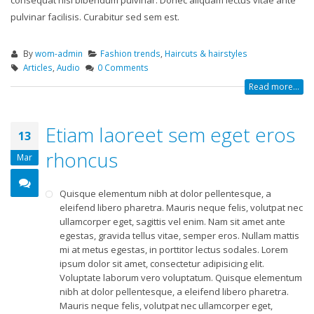
pulvinar facilisis. Curabitur sed sem est.
By
wom-admin
Fashion trends
,
Haircuts & hairstyles
Articles
,
Audio
0 Comments
Read more...
Etiam laoreet sem eget eros
13
rhoncus
Mar
Quisque elementum nibh at dolor pellentesque, a
eleifend libero pharetra. Mauris neque felis, volutpat nec
ullamcorper eget, sagittis vel enim. Nam sit amet ante
egestas, gravida tellus vitae, semper eros. Nullam mattis
mi at metus egestas, in porttitor lectus sodales. Lorem
ipsum dolor sit amet, consectetur adipisicing elit.
Voluptate laborum vero voluptatum. Quisque elementum
nibh at dolor pellentesque, a eleifend libero pharetra.
Mauris neque felis, volutpat nec ullamcorper eget,