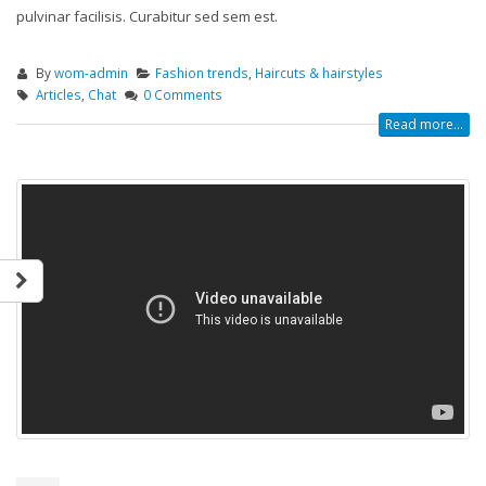
pulvinar facilisis. Curabitur sed sem est.
By
wom-admin
Fashion trends
,
Haircuts & hairstyles
Articles
,
Chat
0 Comments
Read more...