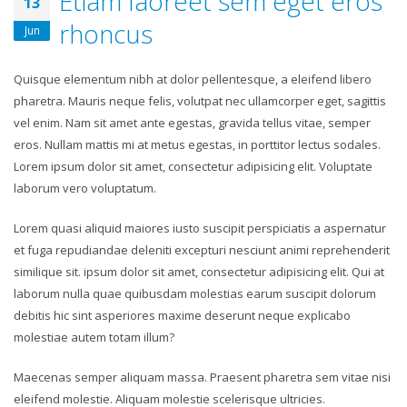
Etiam laoreet sem eget eros
13
rhoncus
Jun
Quisque elementum nibh at dolor pellentesque, a eleifend libero
pharetra. Mauris neque felis, volutpat nec ullamcorper eget, sagittis
vel enim. Nam sit amet ante egestas, gravida tellus vitae, semper
eros. Nullam mattis mi at metus egestas, in porttitor lectus sodales.
Lorem ipsum dolor sit amet, consectetur adipisicing elit. Voluptate
laborum vero voluptatum.
Lorem quasi aliquid maiores iusto suscipit perspiciatis a aspernatur
et fuga repudiandae deleniti excepturi nesciunt animi reprehenderit
similique sit. ipsum dolor sit amet, consectetur adipisicing elit. Qui at
laborum nulla quae quibusdam molestias earum suscipit dolorum
debitis hic sint asperiores maxime deserunt neque explicabo
molestiae autem totam illum?
Maecenas semper aliquam massa. Praesent pharetra sem vitae nisi
eleifend molestie. Aliquam molestie scelerisque ultricies.