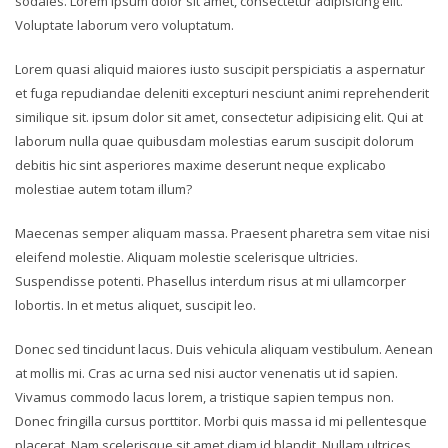
sodales. Lorem ipsum dolor sit amet, consectetur adipisicing elit.
Voluptate laborum vero voluptatum.
Lorem quasi aliquid maiores iusto suscipit perspiciatis a aspernatur
et fuga repudiandae deleniti excepturi nesciunt animi reprehenderit
similique sit. ipsum dolor sit amet, consectetur adipisicing elit. Qui at
laborum nulla quae quibusdam molestias earum suscipit dolorum
debitis hic sint asperiores maxime deserunt neque explicabo
molestiae autem totam illum?
Maecenas semper aliquam massa. Praesent pharetra sem vitae nisi
eleifend molestie. Aliquam molestie scelerisque ultricies.
Suspendisse potenti. Phasellus interdum risus at mi ullamcorper
lobortis. In et metus aliquet, suscipit leo.
Donec sed tincidunt lacus. Duis vehicula aliquam vestibulum. Aenean
at mollis mi. Cras ac urna sed nisi auctor venenatis ut id sapien.
Vivamus commodo lacus lorem, a tristique sapien tempus non.
Donec fringilla cursus porttitor. Morbi quis massa id mi pellentesque
placerat. Nam scelerisque sit amet diam id blandit. Nullam ultrices