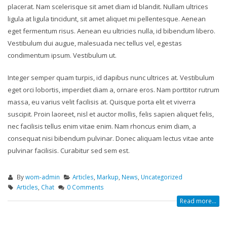
placerat. Nam scelerisque sit amet diam id blandit. Nullam ultrices
ligula at ligula tincidunt, sit amet aliquet mi pellentesque. Aenean
eget fermentum risus. Aenean eu ultricies nulla, id bibendum libero.
Vestibulum dui augue, malesuada nec tellus vel, egestas
condimentum ipsum. Vestibulum ut.
Integer semper quam turpis, id dapibus nunc ultrices at. Vestibulum
eget orci lobortis, imperdiet diam a, ornare eros. Nam porttitor rutrum
massa, eu varius velit facilisis at. Quisque porta elit et viverra
suscipit. Proin laoreet, nisl et auctor mollis, felis sapien aliquet felis,
nec facilisis tellus enim vitae enim. Nam rhoncus enim diam, a
consequat nisi bibendum pulvinar. Donec aliquam lectus vitae ante
pulvinar facilisis. Curabitur sed sem est.
By
wom-admin
Articles
,
Markup
,
News
,
Uncategorized
Articles
,
Chat
0 Comments
Read more...