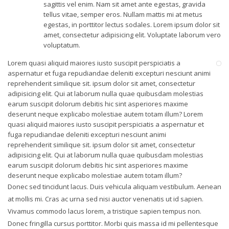
sagittis vel enim. Nam sit amet ante egestas, gravida
tellus vitae, semper eros. Nullam mattis mi at metus
egestas, in porttitor lectus sodales. Lorem ipsum dolor sit
amet, consectetur adipisicing elit. Voluptate laborum vero
voluptatum.
Lorem quasi aliquid maiores iusto suscipit perspiciatis a
aspernatur et fuga repudiandae deleniti excepturi nesciunt animi
reprehenderit similique sit. ipsum dolor sit amet, consectetur
adipisicing elit. Qui at laborum nulla quae quibusdam molestias
earum suscipit dolorum debitis hic sint asperiores maxime
deserunt neque explicabo molestiae autem totam illum? Lorem
quasi aliquid maiores iusto suscipit perspiciatis a aspernatur et
fuga repudiandae deleniti excepturi nesciunt animi
reprehenderit similique sit. ipsum dolor sit amet, consectetur
adipisicing elit. Qui at laborum nulla quae quibusdam molestias
earum suscipit dolorum debitis hic sint asperiores maxime
deserunt neque explicabo molestiae autem totam illum?
Donec sed tincidunt lacus. Duis vehicula aliquam vestibulum. Aenean
at mollis mi. Cras ac urna sed nisi auctor venenatis ut id sapien.
Vivamus commodo lacus lorem, a tristique sapien tempus non.
Donec fringilla cursus porttitor. Morbi quis massa id mi pellentesque