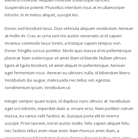
Suspendisse potenti. Phasellus interdum risus at mi ullamcorper
lobortis. In et metus aliquet, suscipit leo.
Donec sed tincidunt lacus. Duis vehicula aliquam vestibulum. Aenean
at mollis mi. Cras ac urna sed nisi auctor venenatis ut id sapien.
Vivamus commodo lacus lorem, a tristique sapien tempus non.
Donec fringilla cursus porttitor. Morbi quis massa id mi pellentesque
placerat. Nam scelerisque sit amet diam id blandit. Nullam ultrices
ligula at ligula tincidunt, sit amet aliquet mi pellentesque. Aenean
eget fermentum risus. Aenean eu ultricies nulla, id bibendum libero.
Vestibulum dui augue, malesuada nec tellus vel, egestas
condimentum ipsum. Vestibulum ut.
Integer semper quam turpis, id dapibus nunc ultrices at. Vestibulum
eget orci lobortis, imperdiet diam a, ornare eros. Nam porttitor rutrum
massa, eu varius velit facilisis at. Quisque porta elit et viverra
suscipit. Proin laoreet, nisl et auctor mollis, felis sapien aliquet felis,
nec facilisis tellus enim vitae enim. Nam rhoncus enim diam, a
consequat nisi bibendum pulvinar. Donec aliquam lectus vitae ante