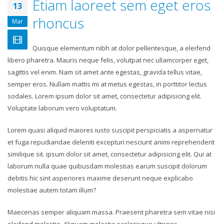
Etiam laoreet sem eget eros
13
rhoncus
Mar
Quisque elementum nibh at dolor pellentesque, a eleifend
libero pharetra. Mauris neque felis, volutpat nec ullamcorper eget,
sagittis vel enim. Nam sit amet ante egestas, gravida tellus vitae,
semper eros. Nullam mattis mi at metus egestas, in porttitor lectus
sodales. Lorem ipsum dolor sit amet, consectetur adipisicing elit.
Voluptate laborum vero voluptatum.
Lorem quasi aliquid maiores iusto suscipit perspiciatis a aspernatur
et fuga repudiandae deleniti excepturi nesciunt animi reprehenderit
similique sit. ipsum dolor sit amet, consectetur adipisicing elit. Qui at
laborum nulla quae quibusdam molestias earum suscipit dolorum
debitis hic sint asperiores maxime deserunt neque explicabo
molestiae autem totam illum?
Maecenas semper aliquam massa. Praesent pharetra sem vitae nisi
eleifend molestie. Aliquam molestie scelerisque ultricies.