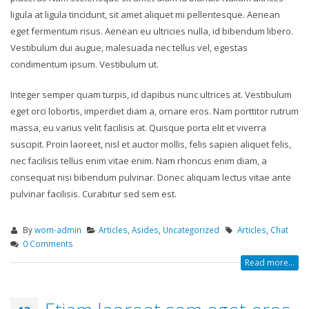
ligula at ligula tincidunt, sit amet aliquet mi pellentesque. Aenean
eget fermentum risus. Aenean eu ultricies nulla, id bibendum libero.
Vestibulum dui augue, malesuada nec tellus vel, egestas
condimentum ipsum. Vestibulum ut.
Integer semper quam turpis, id dapibus nunc ultrices at. Vestibulum
eget orci lobortis, imperdiet diam a, ornare eros. Nam porttitor rutrum
massa, eu varius velit facilisis at. Quisque porta elit et viverra
suscipit. Proin laoreet, nisl et auctor mollis, felis sapien aliquet felis,
nec facilisis tellus enim vitae enim. Nam rhoncus enim diam, a
consequat nisi bibendum pulvinar. Donec aliquam lectus vitae ante
pulvinar facilisis. Curabitur sed sem est.
By
wom-admin
Articles
,
Asides
,
Uncategorized
Articles
,
Chat
0 Comments
Read more...