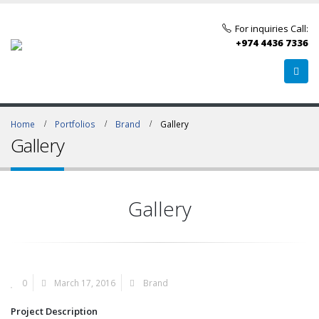
For inquiries Call:
+974 4436 7336
Home
Portfolios
Brand
Gallery
Gallery
Gallery
0
March 17, 2016
Brand
Project Description